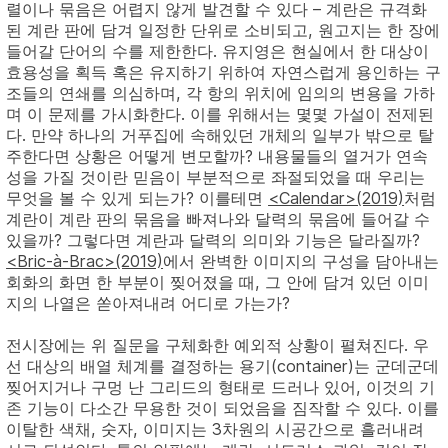
렬이나 묶음은 어렵지 않게 발견할 수 있다 – 계란은 규격화
된 계란 판에 담겨 일정한 단위로 소비되고, 원고지는 한 장에
들어갈 단어의 수를 제한한다. 유지영은 현실에서 한 대상이
효용성을 획득 혹은 유지하기 위하여 자연스럽게 용인하는 구
조들의 연쇄를 의심하며, 각 항의 위치에 임의의 변용을 가하
며 이 문제를 가시화한다. 이를 위해서는 몇몇 가설이 전제된
다. 만약 하나의 거푸집에 속해있던 개체의 일부가 밖으로 탈
주한다면 상황은 어떻게 변모할까? 내용물들의 열거가 연속
성을 가질 것이란 믿음이 부분적으로 좌절되었을 때 우리는
무엇을 볼 수 있게 되는가? 이를테면
<Calendar>(2019)
처럼
계란이 계란 판의 묶음을 빠져나와 달력의 묶음에 들어갈 수
있을까? 그렇다면 계란과 달력의 의미와 기능은 달라질까?
<Bric-à-Brac>(2019)
에서 완벽한 이미지의 구성을 담아내는
회화의 화면 한 부분이 찢어졌을 때, 그 안에 담겨 있던 이미
지의 나열은 쏟아져내려 어디로 가는가?
전시장에는 위 질문을 구체화한 예외적 상황이 펼쳐진다. 우
선 대상의 배열 체계를 결정하는 용기(container)는 군데군데
찢어지거나 구멍 난 그리드의 형태로 드러나 있어, 이것의 기
존 기능이 다소간 무용한 것이 되었음을 짐작할 수 있다. 이를
이탈한 색채, 숫자, 이미지는 3차원의 시공간으로 흘러내려