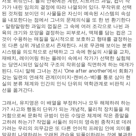
서로 뒤섞인다. 틀의 안팎에는 계란, 시트러스 과일, 컵이 작
가가 내린 임의의 결정에 따라 나열되어 있다. 무작위로 선택
된 것처럼 보이던 이 사물들은 자신이 예속된 시스템의 속성
을 내포한다는 점에서 그녀의 문제의식을 또 한 번 환기한다
- 말랑말랑한 과일의 껍질은 그 속에 여러 조각으로 나뉜 과
육의 크기와 모양을 결정하는 피부로서, 액체를 담는 컵은 그
것이 수용하는 매질을 일시적으로 보호하고 형태를 결정하는
또 다른 상위 개념으로서 존재한다. 서로 무관해 보이는 분류
시스템을 의도적으로 선택하고 그 속에 현실의 사물을 교차,
재배치, 레이어링 하는 플레이 속에서 작가가 선택한 실험체
는 당연시되던 일상적 구조의 작위성을 직면하게 하는 매개가
된다. 다시 말해 그녀는 전시 ‘One after another’에서 회화가
갖는 일련의 연쇄적 관계(이미지-캔버스-벽)를 통로 삼아 현
실의 분류 체계와 인간의 인식 단위의 역학관계로 비판적 시
선을 옮겨간다.
그래서, 유지영은 이 배열을 부정하거나 모두 해체하려 하는
가? 사고와 행동의 단위가 되는 개념적, 물리적 장치들을 제
거함으로써 문화적 규범이 만든 수많은 체계에 작은 종말을
고하려 하는가? 작업을 서둘러 의미의 영속된 종착지로 데려
가려는 우리의 의무감은 또 다른 언어적 프레임 안에 의미를
말끔히 나열하려는 오래된 관습을 되풀이하려는 것에 불과하